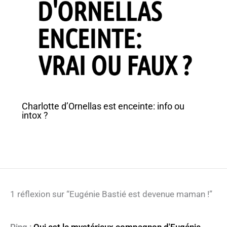
Charlotte d’Ornellas est enceinte: info ou
intox ?
1 réflexion sur “Eugénie Bastié est devenue maman !”