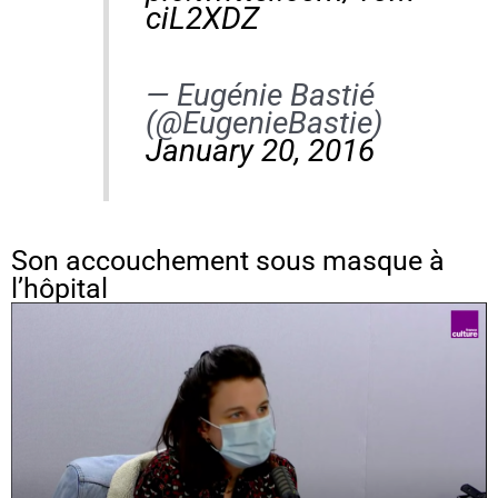
ciL2XDZ
— Eugénie Bastié
(@EugenieBastie)
January 20, 2016
Son accouchement sous masque à
l’hôpital